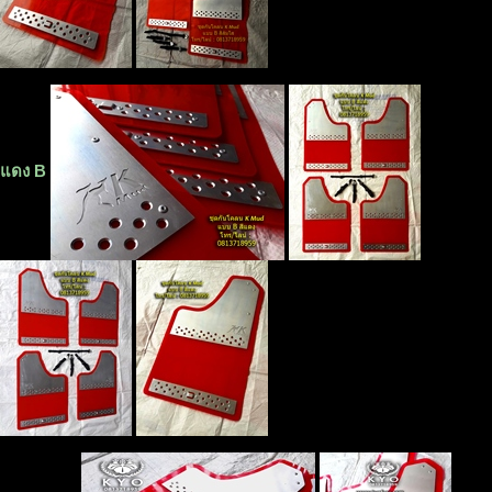
แดง B