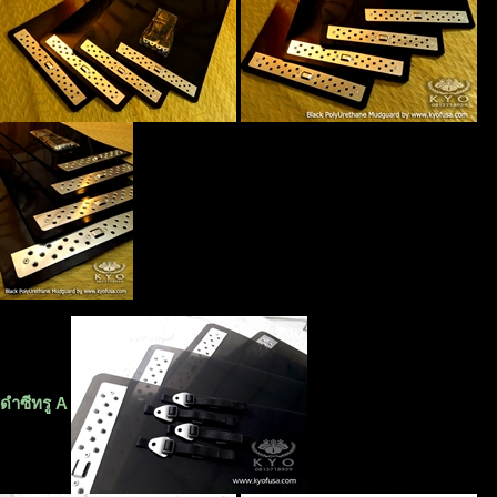
ดำซีทรู A