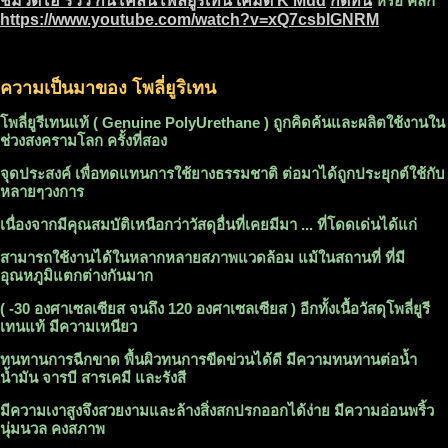
ชมวิดิโอ รีวิว
กันโคลนโพลี่ยูริเทน เคมัด K Mud
กดที่นี่
หรือ คลิ๊ก
https://www.youtube.com/watch?v=xQ7csbIGNRM
ความเป็นมาของ โพลี่ยูริเทน
โพลี่ยูรีเทนแท้ ( Genuine PolyUrethane ) ถูกคิดค้นและผลิตใช้งานใน
ช่วงสงครามโลก ครั้งที่สอง
จุดประสงค์ เพื่อทดแทนการใช้ยางธรรมชาติ ต่อมาได้ถูกประยุกต์ใช้กับ
หลายๆวงการ
เนื่องจากมีคุณสมบัติเหนือกว่าวัสดุอื่นที่เคยมีมา ... ที่โดดเด่นได้แก่
สามารถใช้งานได้ในหลากหลายสภาพแวดล้อม แม้ในสถานที่ ที่มี
อุณหภูมิแตกต่างกันมาก
( -30 องศาเซลเซียส จนถึง 120 องศาเซลเซียส ) อีกทั้งเนื้อวัสดุโพลี่ยูรี
เทนแท้ มีความเหนียว
ทนทานการฉีกขาด พื้นผิวทนการขีดข่วนได้ดี มีความทนทานต่อน้ำ
น้ำมัน จารบี สารเคมี และรังสี
มีความเงาสูงจึงสวยงามและล้างสิ่งสกปรกออกได้ง่าย มีความอ่อนพริ้ว
นุ่มนวล คงสภาพ