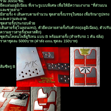
รวม 30x50 ซม.
ยึดแผ่นอลูมิเนียม ที่เจาะรูแบบพิเศษ เพื่อให้มีความเงางาม "ที่ส่วนบน
และชายล่าง "
มีสายรั้ง 4 เส้นครบตามจำนวน ชุดสายรั้งบรรจุในซอง เพื่อรักษารูปทรง
และความสะอาด
ชุดสายรั้งประกอบด้วย
เส้นสายรั้ง(ไนลอนเทป), ตัวยึดปลายสายรั้งกับตัวรถ(อลูมิเนียม), ตัวปรับ
ความยาวสายรั้ง(พลาสติก)
ชุดกันโคลนโพลี่ยูริเทน แบบ B พร้อมสายรั้ง (สำหรับรถ 1 คัน 4ล้อ)
ราคาชุดละ 5000บาท (ค่าส่ง ems.ชุดละ 150บาท)
ส้มซีทรู B