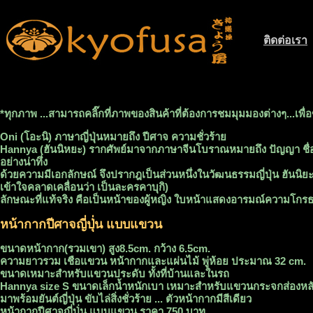
ติดต่อเรา
.............
..
*ทุกภาพ ...สามารถคลิ๊กที่ภาพของสินค้าที่ต้องการชมมุมมองต่างๆ...เพื่
Oni (โอะนิ) ภาษาญี่ปุ่นหมายถึง ปีศาจ ความชั่วร้าย
Hannya (ฮันนิหยะ) รากศัพย์มาจากภาษาจีนโบราณหมายถึง ปัญญา ชื่อHann
อย่างน่าทึ่ง
ด้วยความมีเอกลักษณ์ จึงปรากฎเป็นส่วนหนึ่งในวัฒนธรรมญี่ปุ่น ฮันนิ
เข้าใจคลาดเคลื่อนว่า เป็นละครคาบุกิ)
ลักษณะที่แท้จริง คือเป็นหน้าของผู้หญิง ใบหน้าแสดงอารมณ์ความโกรธ
หน้ากากปีศาจญี่ปุ่่น แบบแขวน
ขนาดหน้ากาก(รวมเขา) สูง8.5cm. กว้าง 6.5cm.
ความยาวรวม เชือแขวน หน้ากากและแผ่นไม้ พู่ห้อย ประมาณ 32 cm.
ขนาดเหมาะสำหรับแขวนประดับ ทั้งที่บ้านและในรถ
Hannya size S ขนาดเล็กน้ำหนักเบา เหมาะสำหรับแขวนกระจกส่องหล
มาพร้อมยันต์ญี่ปุ่น ขับไล่สิ่งชั่วร้าย ... ตัวหน้ากากมีสีเดียว
หน้ากากปีศาจญี่ปุ่่น แบบแขวน ราคา 750 บาท