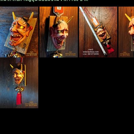
#หน้ากาก #ปีศาจ #ญี่ปุ่น #โอนิ #คาบูกิ #kabuki #yakuza #Traditional #crafts
#Oni #Hannya #Mask #noh #Ghost #nihon #japan #handicraft #ฮันนิยะ
#โนะ #ละครโนะ #ละครโหนะ #jap #ยากุซ่า #tattoo #สัก #irezumi